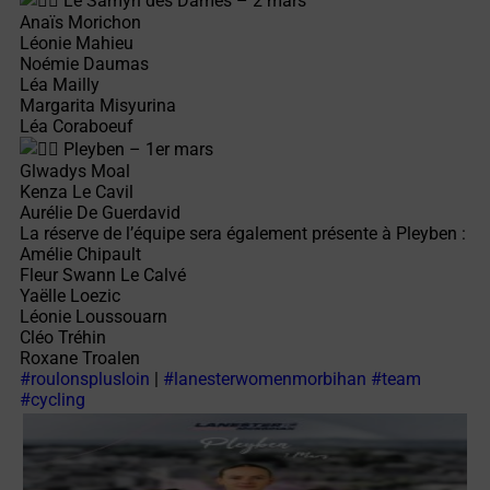
Le Samyn des Dames – 2 mars
Anaïs Morichon
Léonie Mahieu
Noémie Daumas
Léa Mailly
Margarita Misyurina
Léa Coraboeuf
Pleyben – 1er mars
Glwadys Moal
Kenza Le Cavil
Aurélie De Guerdavid
La réserve de l’équipe sera également présente à Pleyben :
Amélie Chipault
Fleur Swann Le Calvé
Yaëlle Loezic
Léonie Loussouarn
Cléo Tréhin
Roxane Troalen
#roulonsplusloin
|
#lanesterwomenmorbihan
#team
#cycling