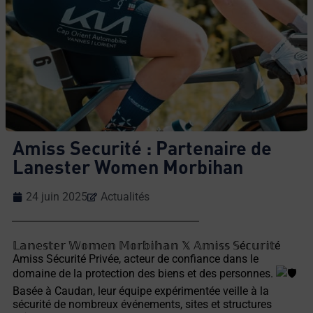
Amiss Securité : Partenaire de
Lanester Women Morbihan
24 juin 2025
Actualités
𝕃𝕒𝕟𝕖𝕤𝕥𝕖𝕣 𝕎𝕠𝕞𝕖𝕟 𝕄𝕠𝕣𝕓𝕚𝕙𝕒𝕟 𝕏 𝔸𝕞𝕚𝕤𝕤 𝕊é𝕔𝕦𝕣𝕚𝕥é
Amiss Sécurité Privée, acteur de confiance dans le
domaine de la protection des biens et des personnes.
Basée à Caudan, leur équipe expérimentée veille à la
sécurité de nombreux événements, sites et structures