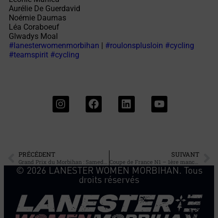
Aurélie De Guerdavid
Noémie Daumas
Léa Coraboeuf
Glwadys Moal
#lanesterwomenmorbihan
|
#roulonsplusloin
#cycling
#teamspirit
#cycling
PRÉCÉDENT
SUIVANT
Grand Prix du Morbihan : Samedi 9 mai
Coupe de France N1 – 1ère manche à Ambert
© 2026 LANESTER WOMEN MORBIHAN. Tous
droits réservés